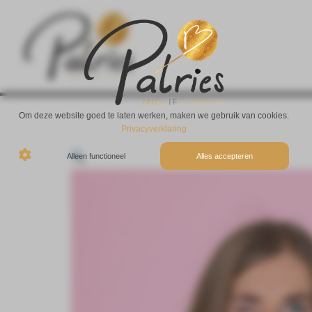
Om deze website goed te laten werken, maken we gebruik van cookies.
Privacyverklaring
Alleen functioneel
Alles accepteren