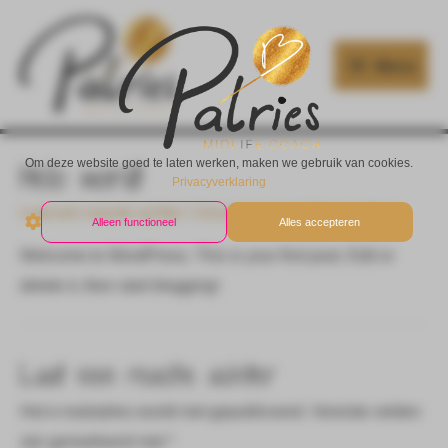
Menu
Hello world!
Om deze website goed te laten werken, maken we gebruik van cookies.
Privacyverklaring
Laat een reactie achter
/
Uncategorized
/ Door
patries
Alleen functioneel
Alles accepteren
Welcome to WordPress. This is your first post. Edit or
delete it, then start blogging!
Laat een reactie achter
Het e-mailadres wordt niet gepubliceerd.
Vereiste velden
zijn gemarkeerd met
*